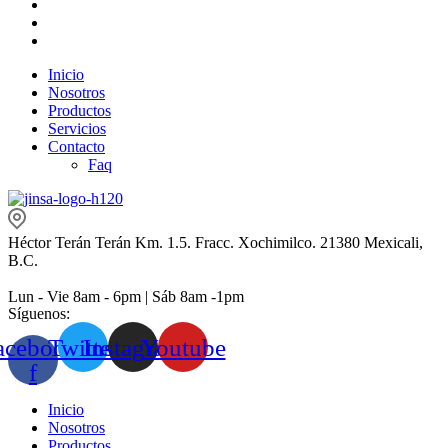
Inicio
Nosotros
Productos
Servicios
Contacto
Faq
Héctor Terán Terán Km. 1.5. Fracc. Xochimilco. 21380 Mexicali,
B.C.
Lun - Vie 8am - 6pm | Sáb 8am -1pm
Síguenos:
acebook-
Twitter
Instagram
Youtube
f
Inicio
Nosotros
Productos