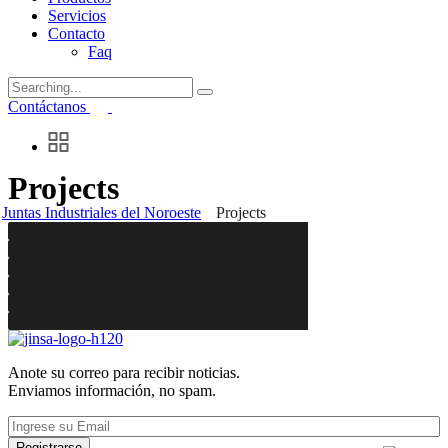
Servicios
Contacto
Faq
Search
for:
Contáctanos
01
02
Metal Industry
Projects
03
Food Factory
04
Robotics Industry
Construction
Juntas Industriales del Noroeste
Projects
05
Oil & Gas Factory
Construction
06
Factories & plants
Construction
Automated Industry
Construction
More Details
Construction
More Details
Construction
More Details
More Details
More Details
More Details
Anote su correo para recibir noticias.
Enviamos información, no spam.