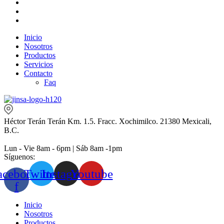
Inicio
Nosotros
Productos
Servicios
Contacto
Faq
Héctor Terán Terán Km. 1.5. Fracc. Xochimilco. 21380 Mexicali,
B.C.
Lun - Vie 8am - 6pm | Sáb 8am -1pm
Síguenos:
acebook-
Twitter
Instagram
Youtube
f
Inicio
Nosotros
Productos