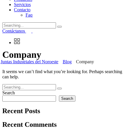
Servicios
Contacto
Faq
Search
for:
Contáctanos
Company
Juntas Industriales del Noroeste
Blog
Company
It seems we can’t find what you’re looking for. Perhaps searching
can help.
Search
for:
Search
Search
Recent Posts
Recent Comments